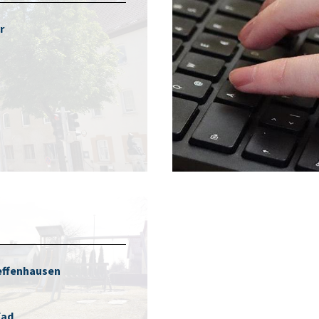
r
effenhausen
fad