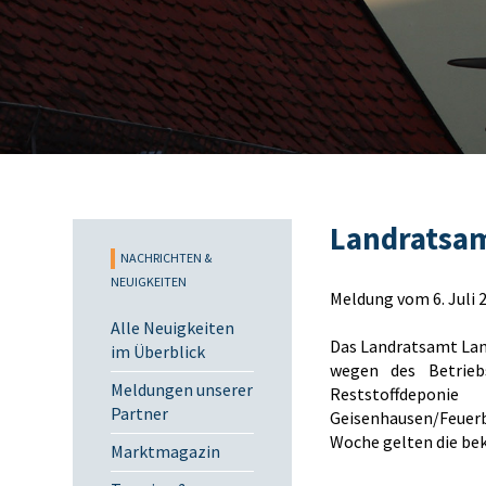
Landratsam
NACHRICHTEN &
NEUIGKEITEN
Meldung vom 6. Juli 
Alle Neuigkeiten
Das Landratsamt Land
im Überblick
wegen des Betriebs
Meldungen unserer
Reststoffdepon
Partner
Geisenhausen/Feuerbe
Woche gelten die be
Marktmagazin