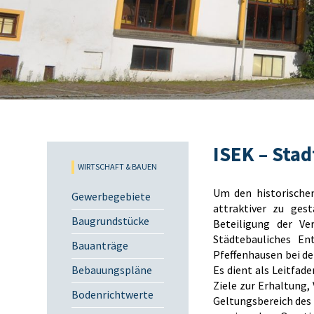
ISEK – Sta
WIRTSCHAFT & BAUEN
Um den historischen
Gewerbegebiete
attraktiver zu ges
Baugrundstücke
Beteiligung der Ve
Städtebauliches En
Bauanträge
Pfeffenhausen bei de
Bebauungspläne
Es dient als Leitfad
Ziele zur Erhaltung,
Bodenrichtwerte
Geltungsbereich des 