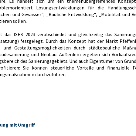
iere. Es handelt sich um ein themenübergreifendes Konzep
oblemorientiert Lösungsentwicklungen für die Handlungssc
lächen und Gewässer“, „Bauliche Entwicklung“, „Mobilität und V
ieren sollen.
 das ISEK 2023 verabschiedet und gleichzeitig das Sanierung
satzung) festgelegt. Durch das Konzept hat der Markt Pfeffe
fs- und Gestaltungsmöglichkeiten durch städtebauliche Maß
äudesanierung und Neubau. Außerdem ergeben sich Vorkaufsrec
sbereich des Sanierungsgebiets. Und auch Eigentümer von Grun
ofitieren: Sie können steuerliche Vorteile und finanzielle 
rungsmaßnahmen durchzuführen.
ung mit Umgriff