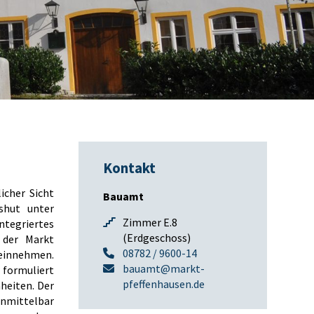
Kontakt
icher Sicht
Bauamt
dshut unter
Zimmer E.8
ntegriertes
(Erdgeschoss)
 der Markt
08782 / 9600-14
 einnehmen.
bauamt@markt-
 formuliert
pfeffenhausen.de
heiten. Der
unmittelbar