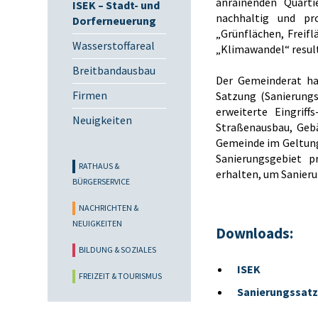
anrainenden Quart
ISEK – Stadt- und
nachhaltig und pr
Dorferneuerung
„Grünflächen, Freif
Wasserstoffareal
„Klimawandel“ result
Breitbandausbau
Der Gemeinderat hat
Firmen
Satzung (Sanierungs
erweiterte Eingrif
Neuigkeiten
Straßenausbau, Geb
Gemeinde im Geltung
Sanierungsgebiet pr
RATHAUS &
erhalten, um Sanie
BÜRGERSERVICE
NACHRICHTEN &
NEUIGKEITEN
Downloads:
BILDUNG & SOZIALES
ISEK
FREIZEIT & TOURISMUS
Sanierungssatz