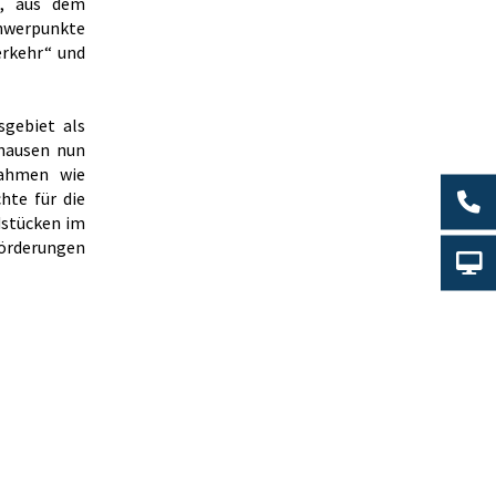
t, aus dem
hwerpunkte
erkehr“ und
sgebiet als
nhausen nun
nahmen wie
hte für die
dstücken im
Förderungen