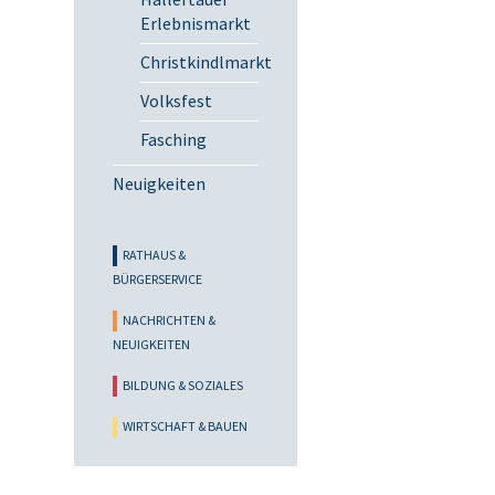
Erlebnismarkt
Christkindlmarkt
Volksfest
Fasching
Neuigkeiten
RATHAUS &
BÜRGERSERVICE
NACHRICHTEN &
NEUIGKEITEN
BILDUNG & SOZIALES
WIRTSCHAFT & BAUEN