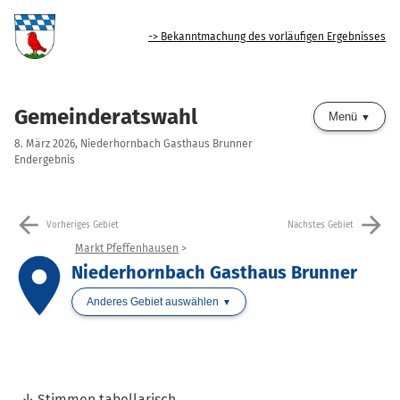
-> Bekanntmachung des vorläufigen Ergebnisses
Gemeinderatswahl
Menü
8. März 2026, Niederhornbach Gasthaus Brunner
Endergebnis
arrow_back
arrow_forward
Vorheriges Gebiet
Nächstes Gebiet
Markt Pfeffenhausen
place
Niederhornbach Gasthaus Brunner
Anderes Gebiet auswählen
Stimmen tabellarisch