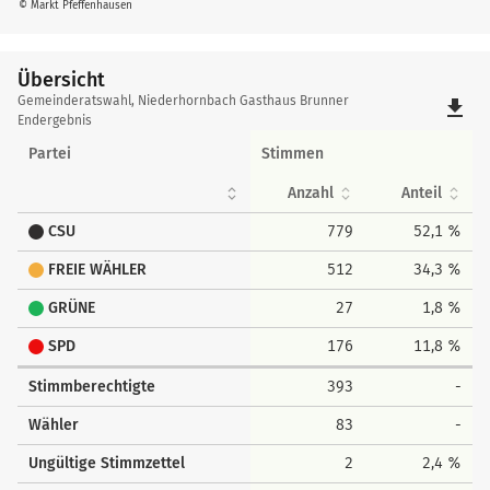
© Markt Pfeffenhausen
Übersicht
Übersicht
Gemeinderatswahl, Niederhornbach Gasthaus Brunner
file_download
Endergebnis
Partei
Stimmen
Anzahl
Anteil
CSU
779
52,1 %
FREIE WÄHLER
512
34,3 %
GRÜNE
27
1,8 %
SPD
176
11,8 %
Stimmberechtigte
393
-
Wähler
83
-
Ungültige Stimmzettel
2
2,4 %