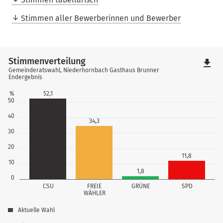
Stimmen aller Bewerberinnen und Bewerber
Stimmenverteilung
file_download
Gemeinderatswahl, Niederhornbach Gasthaus Brunner
Endergebnis
%
52,1
50
40
34,3
30
20
11,8
10
1,8
0
CSU
FREIE
GRÜNE
SPD
WÄHLER
Aktuelle Wahl